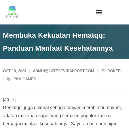
Skip
to
content
Membuka Kekuatan Hematqq:
Panduan Manfaat Kesehatannya
OCT 18, 2024
ADMIN@LATESTVIRALPOST.COM
POKER
PKV GAMES
[ad_1]
Hematqq, juga dikenal sebagai bayam merah atau bayam,
adalah makanan super yang semakin populer karena
berbagai manfaat kesehatannya. Sayuran berdaun hijau