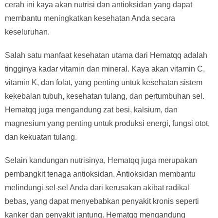
cerah ini kaya akan nutrisi dan antioksidan yang dapat
membantu meningkatkan kesehatan Anda secara
keseluruhan.
Salah satu manfaat kesehatan utama dari Hematqq adalah
tingginya kadar vitamin dan mineral. Kaya akan vitamin C,
vitamin K, dan folat, yang penting untuk kesehatan sistem
kekebalan tubuh, kesehatan tulang, dan pertumbuhan sel.
Hematqq juga mengandung zat besi, kalsium, dan
magnesium yang penting untuk produksi energi, fungsi otot,
dan kekuatan tulang.
Selain kandungan nutrisinya, Hematqq juga merupakan
pembangkit tenaga antioksidan. Antioksidan membantu
melindungi sel-sel Anda dari kerusakan akibat radikal
bebas, yang dapat menyebabkan penyakit kronis seperti
kanker dan penyakit jantung. Hematqq mengandung