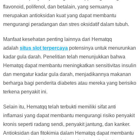
flavonoid, polifenol, dan betalain, yang semuanya
merupakan antioksidan kuat yang dapat membantu
mengurangi peradangan dan stres oksidatif dalam tubuh.
Manfaat kesehatan penting lainnya dari Hematqq
adalah
situs slot terpercaya
potensinya untuk menurunkan
kadar gula darah. Penelitian telah menunjukkan bahwa
Hematqq dapat membantu meningkatkan sensitivitas insulin
dan mengatur kadar gula darah, menjadikannya makanan
berharga bagi penderita diabetes atau mereka yang berisiko
terkena penyakit ini.
Selain itu, Hematqq telah terbukti memiliki sifat anti
inflamasi yang dapat membantu mengurangi risiko penyakit
kronis seperti radang sendi, penyakit jantung, dan kanker.
Antioksidan dan fitokimia dalam Hematqq dapat membantu