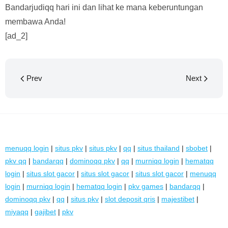
Bandarjudiqq hari ini dan lihat ke mana keberuntungan
membawa Anda!
[ad_2]
Prev
Next
menuqq login
|
situs pkv
|
situs pkv
|
qq
|
situs thailand
|
sbobet
|
pkv qq
|
bandarqq
|
dominoqq pkv
|
qq
|
murniqq login
|
hematqq
login
|
situs slot gacor
|
situs slot gacor
|
situs slot gacor
|
menuqq
login
|
murniqq login
|
hematqq login
|
pkv games
|
bandarqq
|
dominoqq pkv
|
qq
|
situs pkv
|
slot deposit qris
|
majestibet
|
miyaqq
|
gajibet
|
pkv