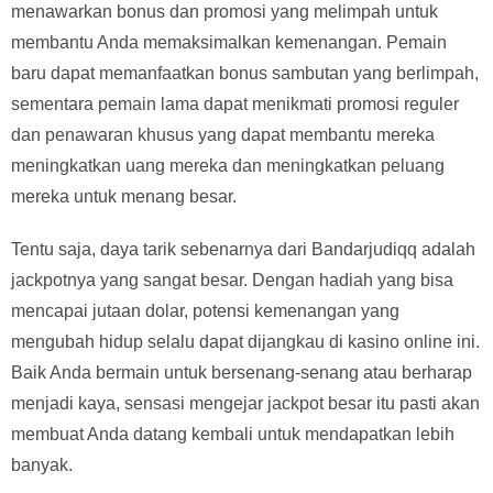
menawarkan bonus dan promosi yang melimpah untuk
membantu Anda memaksimalkan kemenangan. Pemain
baru dapat memanfaatkan bonus sambutan yang berlimpah,
sementara pemain lama dapat menikmati promosi reguler
dan penawaran khusus yang dapat membantu mereka
meningkatkan uang mereka dan meningkatkan peluang
mereka untuk menang besar.
Tentu saja, daya tarik sebenarnya dari Bandarjudiqq adalah
jackpotnya yang sangat besar. Dengan hadiah yang bisa
mencapai jutaan dolar, potensi kemenangan yang
mengubah hidup selalu dapat dijangkau di kasino online ini.
Baik Anda bermain untuk bersenang-senang atau berharap
menjadi kaya, sensasi mengejar jackpot besar itu pasti akan
membuat Anda datang kembali untuk mendapatkan lebih
banyak.