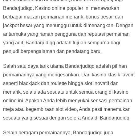
Bandarjudiqq. Kasino online populer ini menawarkan
berbagai macam permainan menarik, bonus besar, dan
jackpot besar yang menunggu untuk dimenangkan. Dengan
antarmuka yang ramah pengguna dan reputasi permainan
yang adil, Bandarjudiqq adalah tujuan sempurna bagi
penjudi berpengalaman dan pendatang baru.
Salah satu daya tarik utama Bandarjudiqq adalah pilihan
permainannya yang mengesankan. Dari kasino klasik favorit
seperti blackjack dan roulette hingga slot inovatif dan
menarik, selalu ada sesuatu untuk semua orang di kasino
online ini. Apakah Anda lebih menyukai sensasi permainan
meja atau kegembiraan slot video, Anda pasti menemukan
sesuatu yang sesuai dengan selera Anda di Bandarjudiqq.
Selain beragam permainannya, Bandarjudiqq juga