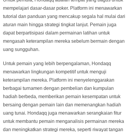
mempelajari dasar-dasar poker. Platform ini menawarkan
tutorial dan panduan yang mencakup segala hal mulai dari
aturan main hingga strategi tingkat lanjut. Pemain juga
dapat berpartisipasi dalam permainan latihan untuk
mengasah keterampilan mereka sebelum bermain dengan
uang sungguhan.
Untuk pemain yang lebih berpengalaman, Hondaqq
menawarkan lingkungan kompetitif untuk menguji
keterampilan mereka. Platform ini menyelenggarakan
berbagai turnamen dengan pembelian dan kumpulan
hadiah berbeda, memberikan pemain kesempatan untuk
bersaing dengan pemain lain dan memenangkan hadiah
uang tunai. Hondaqq juga menawarkan serangkaian fitur
untuk membantu pemain menganalisis permainan mereka
dan meningkatkan strategi mereka, seperti riwayat tangan