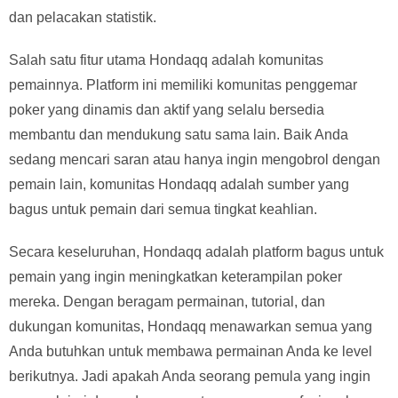
dan pelacakan statistik.
Salah satu fitur utama Hondaqq adalah komunitas
pemainnya. Platform ini memiliki komunitas penggemar
poker yang dinamis dan aktif yang selalu bersedia
membantu dan mendukung satu sama lain. Baik Anda
sedang mencari saran atau hanya ingin mengobrol dengan
pemain lain, komunitas Hondaqq adalah sumber yang
bagus untuk pemain dari semua tingkat keahlian.
Secara keseluruhan, Hondaqq adalah platform bagus untuk
pemain yang ingin meningkatkan keterampilan poker
mereka. Dengan beragam permainan, tutorial, dan
dukungan komunitas, Hondaqq menawarkan semua yang
Anda butuhkan untuk membawa permainan Anda ke level
berikutnya. Jadi apakah Anda seorang pemula yang ingin