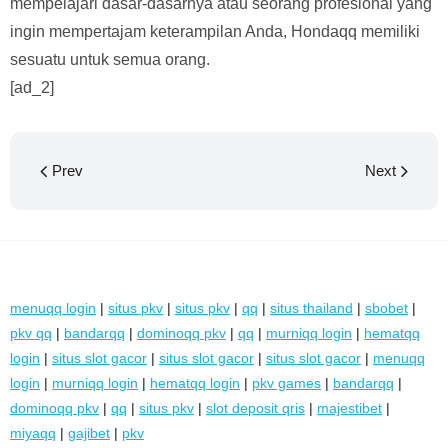
mempelajari dasar-dasarnya atau seorang profesional yang
ingin mempertajam keterampilan Anda, Hondaqq memiliki
sesuatu untuk semua orang.
[ad_2]
Prev
Next
menuqq login
|
situs pkv
|
situs pkv
|
qq
|
situs thailand
|
sbobet
|
pkv qq
|
bandarqq
|
dominoqq pkv
|
qq
|
murniqq login
|
hematqq
login
|
situs slot gacor
|
situs slot gacor
|
situs slot gacor
|
menuqq
login
|
murniqq login
|
hematqq login
|
pkv games
|
bandarqq
|
dominoqq pkv
|
qq
|
situs pkv
|
slot deposit qris
|
majestibet
|
miyaqq
|
gajibet
|
pkv