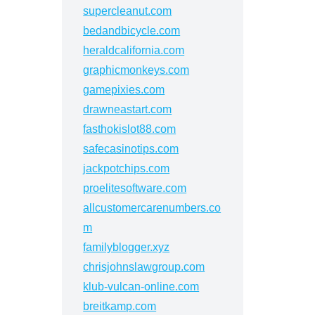
supercleanut.com
bedandbicycle.com
heraldcalifornia.com
graphicmonkeys.com
gamepixies.com
drawneastart.com
fasthokislot88.com
safecasinotips.com
jackpotchips.com
proelitesoftware.com
allcustomercarenumbers.co
m
familyblogger.xyz
chrisjohnslawgroup.com
klub-vulcan-online.com
breitkamp.com