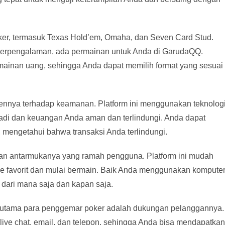
r, termasuk Texas Hold’em, Omaha, dan Seven Card Stud.
berpengalaman, ada permainan untuk Anda di GarudaQQ.
mainan uang, sehingga Anda dapat memilih format yang sesuai
ennya terhadap keamanan. Platform ini menggunakan teknolog
ibadi dan keuangan Anda aman dan terlindungi. Anda dapat
 mengetahui bahwa transaksi Anda terlindungi.
n antarmukanya yang ramah pengguna. Platform ini mudah
favorit dan mulai bermain. Baik Anda menggunakan kompute
 dari mana saja dan kapan saja.
 utama para penggemar poker adalah dukungan pelanggannya.
live chat, email, dan telepon, sehingga Anda bisa mendapatkan