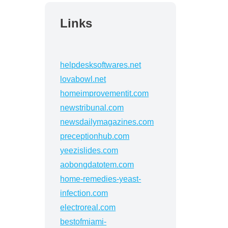
Links
helpdesksoftwares.net
lovabowl.net
homeimprovementit.com
newstribunal.com
newsdailymagazines.com
preceptionhub.com
yeezislides.com
aobongdatotem.com
home-remedies-yeast-
infection.com
electroreal.com
bestofmiami-