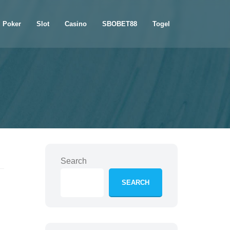
Poker
Slot
Casino
SBOBET88
Togel
Search
SEARCH