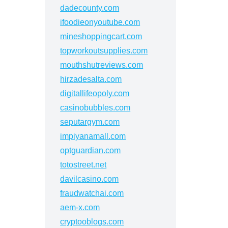
dadecounty.com
ifoodieonyoutube.com
mineshoppingcart.com
topworkoutsupplies.com
mouthshutreviews.com
hirzadesalta.com
digitallifeopoly.com
casinobubbles.com
seputargym.com
impiyanamall.com
optguardian.com
totostreet.net
davilcasino.com
fraudwatchai.com
aem-x.com
cryptooblogs.com