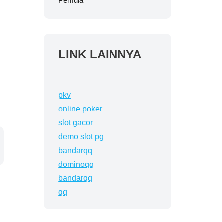
Pemula
LINK LAINNYA
pkv
online poker
slot gacor
demo slot pg
bandarqq
dominoqq
bandarqq
qq