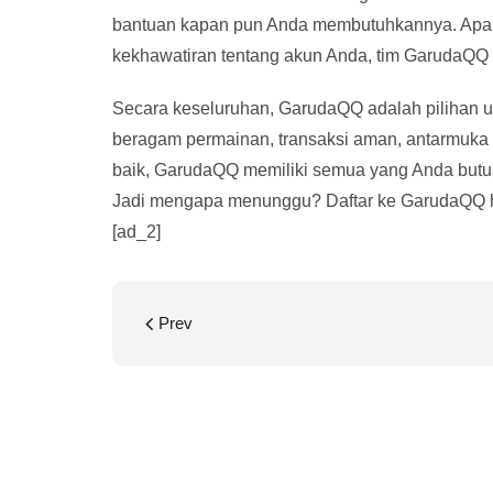
bantuan kapan pun Anda membutuhkannya. Apaka
kekhawatiran tentang akun Anda, tim GarudaQQ
Secara keseluruhan, GarudaQQ adalah pilihan u
beragam permainan, transaksi aman, antarmuk
baik, GarudaQQ memiliki semua yang Anda butu
Jadi mengapa menunggu? Daftar ke GarudaQQ har
[ad_2]
Prev