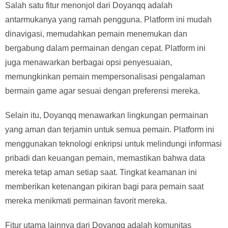
Salah satu fitur menonjol dari Doyanqq adalah
antarmukanya yang ramah pengguna. Platform ini mudah
dinavigasi, memudahkan pemain menemukan dan
bergabung dalam permainan dengan cepat. Platform ini
juga menawarkan berbagai opsi penyesuaian,
memungkinkan pemain mempersonalisasi pengalaman
bermain game agar sesuai dengan preferensi mereka.
Selain itu, Doyanqq menawarkan lingkungan permainan
yang aman dan terjamin untuk semua pemain. Platform ini
menggunakan teknologi enkripsi untuk melindungi informasi
pribadi dan keuangan pemain, memastikan bahwa data
mereka tetap aman setiap saat. Tingkat keamanan ini
memberikan ketenangan pikiran bagi para pemain saat
mereka menikmati permainan favorit mereka.
Fitur utama lainnya dari Doyanqq adalah komunitas