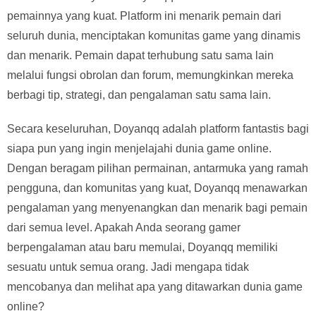
pemainnya yang kuat. Platform ini menarik pemain dari
seluruh dunia, menciptakan komunitas game yang dinamis
dan menarik. Pemain dapat terhubung satu sama lain
melalui fungsi obrolan dan forum, memungkinkan mereka
berbagi tip, strategi, dan pengalaman satu sama lain.
Secara keseluruhan, Doyanqq adalah platform fantastis bagi
siapa pun yang ingin menjelajahi dunia game online.
Dengan beragam pilihan permainan, antarmuka yang ramah
pengguna, dan komunitas yang kuat, Doyanqq menawarkan
pengalaman yang menyenangkan dan menarik bagi pemain
dari semua level. Apakah Anda seorang gamer
berpengalaman atau baru memulai, Doyanqq memiliki
sesuatu untuk semua orang. Jadi mengapa tidak
mencobanya dan melihat apa yang ditawarkan dunia game
online?