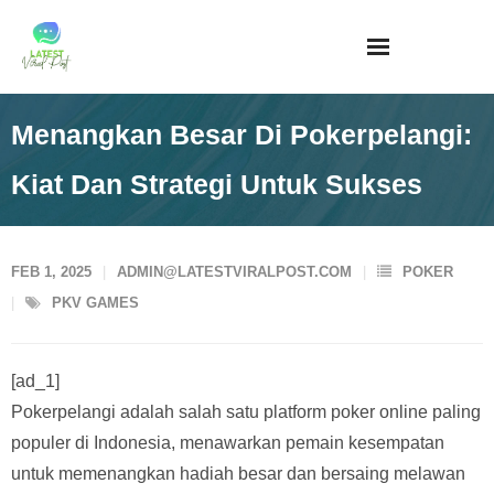
Skip
to
content
Menangkan Besar Di Pokerpelangi:
Kiat Dan Strategi Untuk Sukses
FEB 1, 2025
ADMIN@LATESTVIRALPOST.COM
POKER
PKV GAMES
[ad_1]
Pokerpelangi adalah salah satu platform poker online paling
populer di Indonesia, menawarkan pemain kesempatan
untuk memenangkan hadiah besar dan bersaing melawan