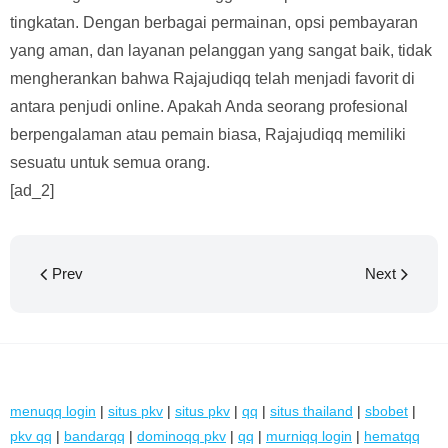
tingkatan. Dengan berbagai permainan, opsi pembayaran
yang aman, dan layanan pelanggan yang sangat baik, tidak
mengherankan bahwa Rajajudiqq telah menjadi favorit di
antara penjudi online. Apakah Anda seorang profesional
berpengalaman atau pemain biasa, Rajajudiqq memiliki
sesuatu untuk semua orang.
[ad_2]
Prev
Next
menuqq login
|
situs pkv
|
situs pkv
|
qq
|
situs thailand
|
sbobet
|
pkv qq
|
bandarqq
|
dominoqq pkv
|
qq
|
murniqq login
|
hematqq