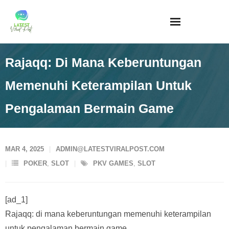
Skip
to
content
Rajaqq: Di Mana Keberuntungan
Memenuhi Keterampilan Untuk
Pengalaman Bermain Game
MAR 4, 2025
ADMIN@LATESTVIRALPOST.COM
POKER
,
SLOT
PKV GAMES
,
SLOT
[ad_1]
Rajaqq: di mana keberuntungan memenuhi keterampilan
untuk pengalaman bermain game