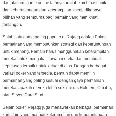
dari platform game online lainnya adalah kombinasi unik
dari keberuntungan dan keterampilan, menjadikannya
pilihan yang sempurna bagi pemain yang menikmati
tantangan.
Salah satu game paling populer di Rajaqq adalah Poker,
permainan yang membutuhkan strategi dan keberuntungan
untuk menang. Pemain harus menggunakan keterampilan
mereka untuk mengakali lawan mereka dan membuat
keputusan terbaik untuk keluar di atas. Dengan berbagai
variasi poker yang tersedia, pemain dapat memilih
permainan yang paling sesuai dengan gaya permainan
mereka, apakah mereka lebih suka Texas Hold’em, Omaha,
atau Seven Card Stud.
Selain poker, Rajaqq juga menawarkan berbagai permainan
kartu lain yang menguji keterampilan dan keberuntungan