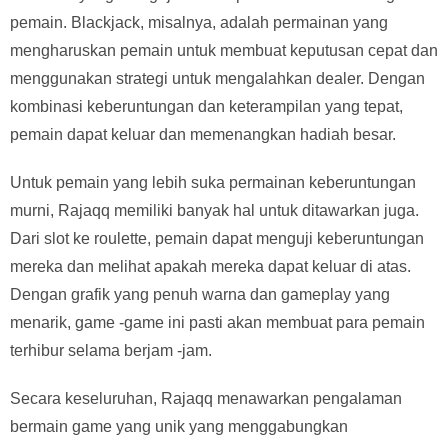
pemain. Blackjack, misalnya, adalah permainan yang
mengharuskan pemain untuk membuat keputusan cepat dan
menggunakan strategi untuk mengalahkan dealer. Dengan
kombinasi keberuntungan dan keterampilan yang tepat,
pemain dapat keluar dan memenangkan hadiah besar.
Untuk pemain yang lebih suka permainan keberuntungan
murni, Rajaqq memiliki banyak hal untuk ditawarkan juga.
Dari slot ke roulette, pemain dapat menguji keberuntungan
mereka dan melihat apakah mereka dapat keluar di atas.
Dengan grafik yang penuh warna dan gameplay yang
menarik, game -game ini pasti akan membuat para pemain
terhibur selama berjam -jam.
Secara keseluruhan, Rajaqq menawarkan pengalaman
bermain game yang unik yang menggabungkan