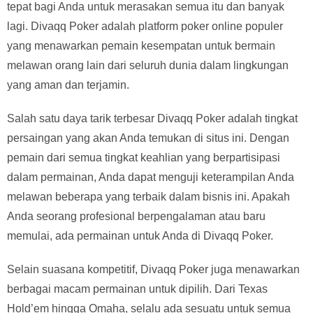
tepat bagi Anda untuk merasakan semua itu dan banyak
lagi. Divaqq Poker adalah platform poker online populer
yang menawarkan pemain kesempatan untuk bermain
melawan orang lain dari seluruh dunia dalam lingkungan
yang aman dan terjamin.
Salah satu daya tarik terbesar Divaqq Poker adalah tingkat
persaingan yang akan Anda temukan di situs ini. Dengan
pemain dari semua tingkat keahlian yang berpartisipasi
dalam permainan, Anda dapat menguji keterampilan Anda
melawan beberapa yang terbaik dalam bisnis ini. Apakah
Anda seorang profesional berpengalaman atau baru
memulai, ada permainan untuk Anda di Divaqq Poker.
Selain suasana kompetitif, Divaqq Poker juga menawarkan
berbagai macam permainan untuk dipilih. Dari Texas
Hold’em hingga Omaha, selalu ada sesuatu untuk semua