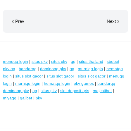
Prev
Next
menuqq login
|
situs pkv
|
situs pkv
|
qq
|
situs thailand
|
sbobet
|
pkv qq
|
bandarqq
|
dominoqq pkv
|
qq
|
murniqq login
|
hematqq
login
|
situs slot gacor
|
situs slot gacor
|
situs slot gacor
|
menuqq
login
|
murniqq login
|
hematqq login
|
pkv games
|
bandarqq
|
dominoqq pkv
|
qq
|
situs pkv
|
slot deposit qris
|
majestibet
|
miyaqq
|
gajibet
|
pkv