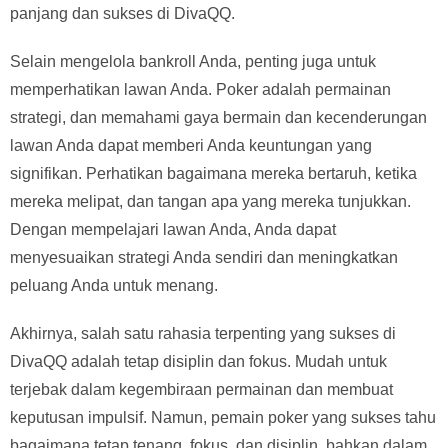
panjang dan sukses di DivaQQ.
Selain mengelola bankroll Anda, penting juga untuk
memperhatikan lawan Anda. Poker adalah permainan
strategi, dan memahami gaya bermain dan kecenderungan
lawan Anda dapat memberi Anda keuntungan yang
signifikan. Perhatikan bagaimana mereka bertaruh, ketika
mereka melipat, dan tangan apa yang mereka tunjukkan.
Dengan mempelajari lawan Anda, Anda dapat
menyesuaikan strategi Anda sendiri dan meningkatkan
peluang Anda untuk menang.
Akhirnya, salah satu rahasia terpenting yang sukses di
DivaQQ adalah tetap disiplin dan fokus. Mudah untuk
terjebak dalam kegembiraan permainan dan membuat
keputusan impulsif. Namun, pemain poker yang sukses tahu
bagaimana tetap tenang, fokus, dan disiplin, bahkan dalam